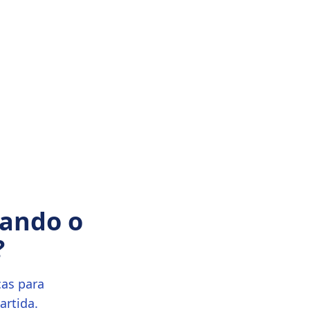
ando o
?
cas para
rtida.