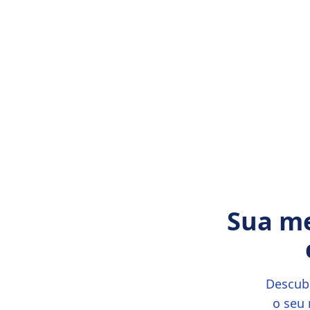
Qual o seu nível de ansiedade hoje?
Sua m
Descubr
o seu