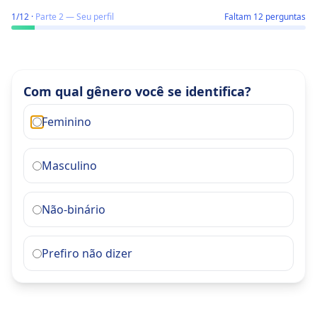
Qual o impacto das suas fobias na sua vida?
1
/
12
·
Parte
2
—
Seu perfil
Faltam 12 perguntas
Com qual gênero você se identifica?
Feminino
Masculino
Não-binário
Prefiro não dizer