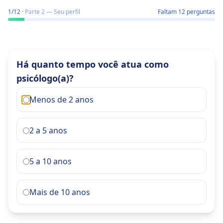
Preciso de supervisão clínica?
1
/
12
·
Parte
2
—
Seu perfil
Faltam 12 perguntas
Há quanto tempo você atua como
psicólogo(a)?
Menos de 2 anos
2 a 5 anos
5 a 10 anos
Mais de 10 anos