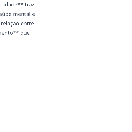
rnidade** traz
aúde
mental e
 relação entre
mento** que