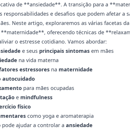
icativa de **
ansiedade
**. A transição para a **mate
s responsabilidades e desafios que podem afetar a
s
es. Neste artigo, exploraremos as várias facetas da
 **maternidade**, oferecendo técnicas de **relaxa
liviar o estresse cotidiano. Vamos abordar:
siedade
e seus
principais sintomas
em mães
iedade
na vida materna
fatores estressores
na
maternidade
o
autocuidado
axamento
para mães ocupadas
tação
e
mindfulness
ercício físico
ementares
como yoga e aromaterapia
o
pode ajudar a controlar a
ansiedade