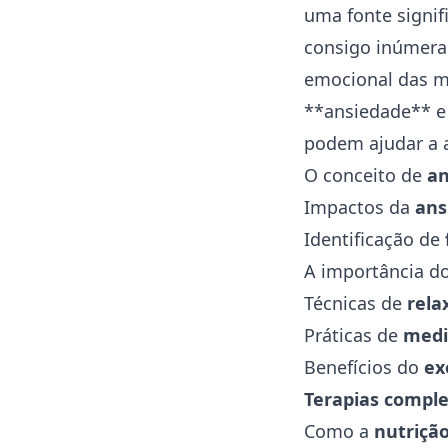
uma fonte signif
consigo inúmera
emocional das mã
**ansiedade** e
podem ajudar a a
O conceito de
an
Impactos da
ans
Identificação de
A importância d
Técnicas de
rel
Práticas de
medi
Benefícios do
ex
Terapias compl
Como a
nutriçã