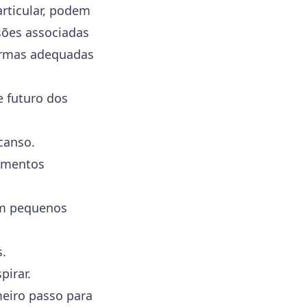
rticular, podem
sões associadas
formas adequadas
 futuro dos
canso.
amentos
om pequenos
s.
pirar.
eiro passo para