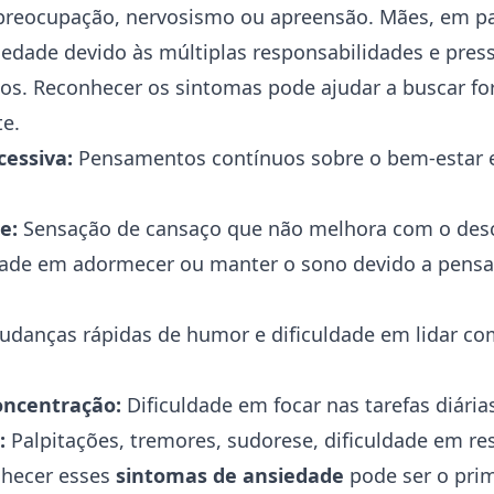
preocupação, nervosismo ou apreensão. Mães, em pa
iedade devido às múltiplas responsabilidades e pres
lhos. Reconhecer os sintomas pode ajudar a buscar 
te.
essiva:
Pensamentos contínuos sobre o bem-estar e
e:
Sensação de cansaço que não melhora com o des
dade em adormecer ou manter o sono devido a pens
danças rápidas de humor e dificuldade em lidar c
oncentração:
Dificuldade em focar nas tarefas diária
:
Palpitações, tremores, sudorese, dificuldade em res
nhecer esses
sintomas de ansiedade
pode ser o prim