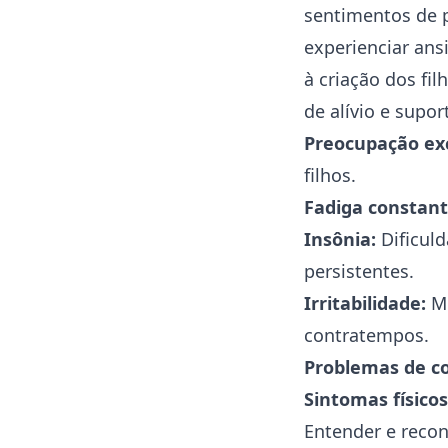
sentimentos de 
experienciar ans
à criação dos fi
de alívio e supor
Preocupação exc
filhos.
Fadiga constant
Insônia:
Dificul
persistentes.
Irritabilidade:
Mu
contratempos.
Problemas de c
Sintomas físicos
Entender e reco