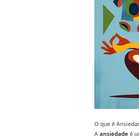
O que é Ansied
A
ansiedade
é u