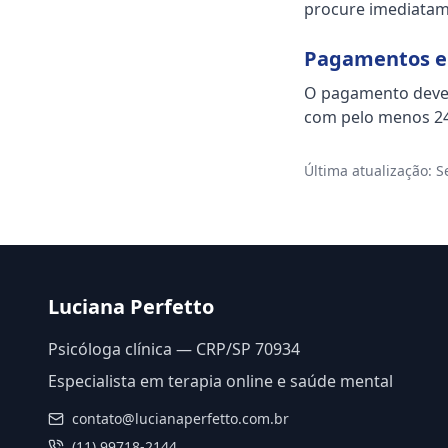
procure imediatame
Pagamentos e
O pagamento deve 
com pelo menos 24
Última atualização: 
Luciana Perfetto
Psicóloga clínica — CRP/SP 70934
Especialista em terapia online e saúde mental
contato@lucianaperfetto.com.br
(11) 99718-2144