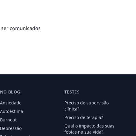
m ser comunicados
NO BLOG
TESTES
Ansiedade
Preciso de supervisão
clínica?
Autoestima
Preciso de terapia?
Burnout
Qual o impacto das suas
Depressão
fobias na sua vida?