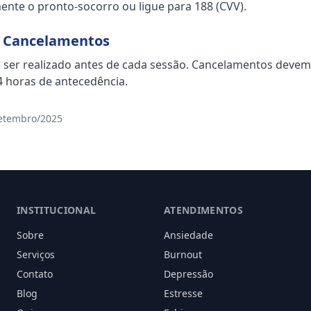
nte o pronto-socorro ou ligue para 188 (CVV).
 Cancelamentos
ser realizado antes de cada sessão. Cancelamentos deve
 horas de antecedência.
Setembro/2025
INSTITUCIONAL
ATENDIMENTOS
Sobre
Ansiedade
Serviços
Burnout
Contato
Depressão
Blog
Estresse