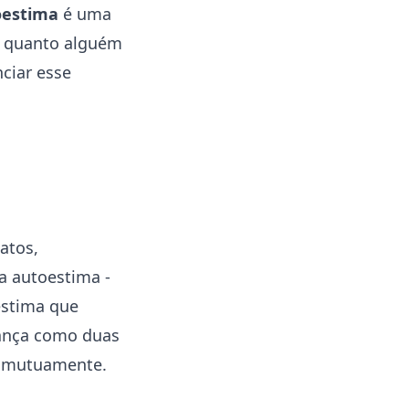
oestima
é uma
e quanto alguém
nciar esse
atos,
a autoestima -
estima que
ança como duas
m mutuamente.