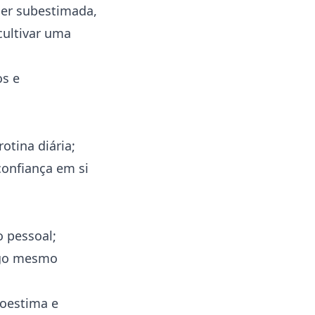
ser subestimada,
cultivar uma
os e
otina diária;
confiança em si
o pessoal;
igo mesmo
toestima e