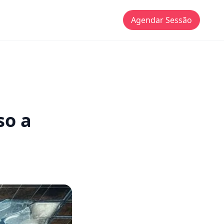
Agendar Sessão
so a