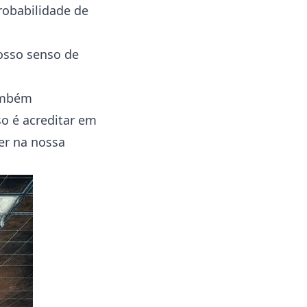
robabilidade de
osso senso de
também
so é acreditar em
er na nossa