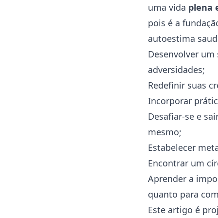
uma vida
plena 
pois é a fundaçã
autoestima saudá
Desenvolver um
adversidades;
Redefinir suas
cr
Incorporar práti
Desafiar-se e sa
mesmo;
Estabelecer metas
Encontrar um cír
Aprender a impo
quanto para com
Este artigo é pr