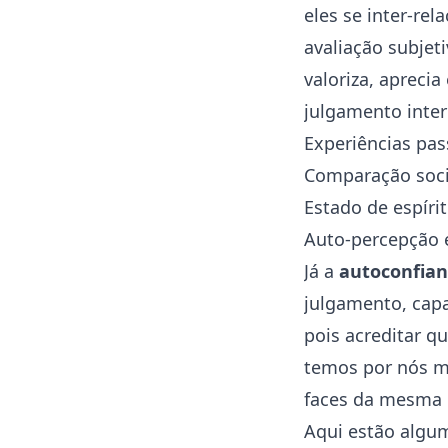
eles se inter-r
avaliação subje
valoriza, apreci
julgamento inter
Experiências pas
Comparação soci
Estado de espíri
Auto-percepção e
Já a
autoconfia
julgamento, capa
pois acreditar q
temos por nós m
faces da mesma 
Aqui estão algu