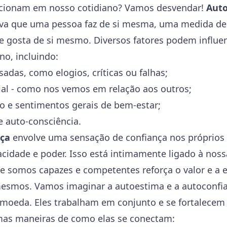
elacionam em nosso cotidiano? Vamos desvendar!
Aut
tiva que uma pessoa faz de si mesma, uma medida d
a e gosta de si mesmo. Diversos fatores podem influe
no, incluindo:
sadas, como elogios, críticas ou falhas;
al - como nos vemos em relação aos outros;
to e sentimentos gerais de bem-estar;
 auto-consciência.
nça
envolve uma sensação de confiança nos próprios 
cidade e poder. Isso está intimamente ligado à noss
ue somos capazes e competentes reforça o valor e a 
esmos. Vamos imaginar a autoestima e a autoconfi
moeda. Eles trabalham em conjunto e se fortalece
mas maneiras de como elas se conectam: