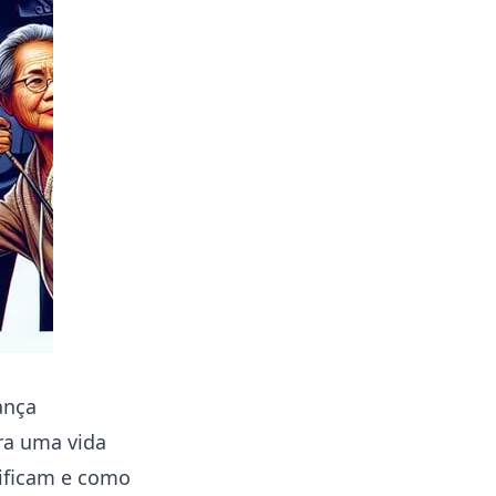
ança
ara uma vida
nificam e como