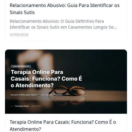
Relacionamento Abusivo: Guia Para Identificar os
Sinais Sutis
Relacionamento Abusivo: O Guia Definitivo Para
Identificar os Sinais Sutis em Casamentos Longos Se
você está lendo este artigo, é provável que uma
02/06/2026
inquietação silenciosa tenha se tornado um ruído
impo...
Terapia Online Para Casais: Funciona? Como É o
Atendimento?