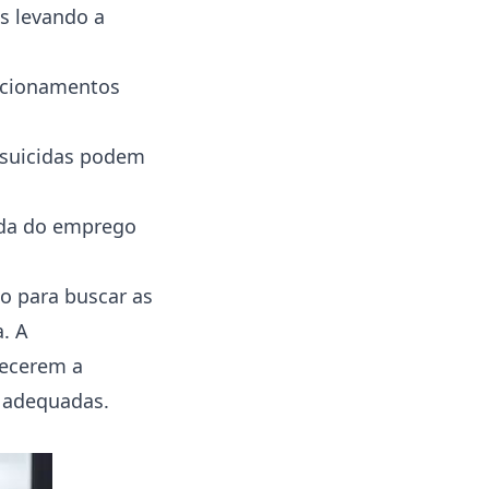
s levando a
lacionamentos
 suicidas podem
da do emprego
o para buscar as
. A
hecerem a
o adequadas.