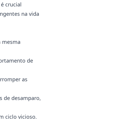
é crucial
angentes na vida
 a mesma
portamento de
erromper as
os de desamparo,
 ciclo vicioso.