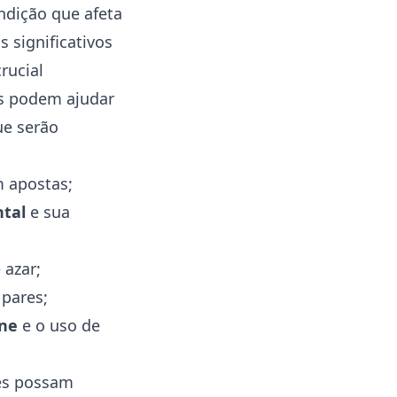
ndição que afeta
 significativos
rucial
s podem ajudar
ue serão
m apostas;
tal
e sua
 azar;
 pares;
ine
e o uso de
res possam