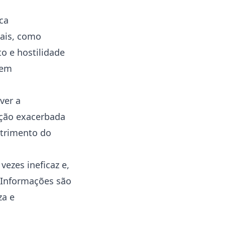
ca
ais, como
o e hostilidade
tem
ver a
ição exacerbada
etrimento do
ezes ineficaz e,
 Informações são
za e