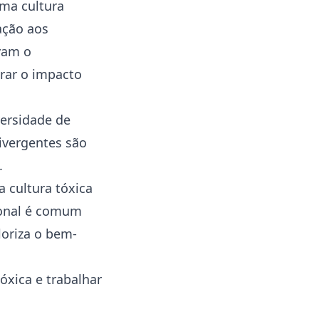
ma cultura
ação aos
vam o
rar o impacto
versidade de
ivergentes são
.
 cultura tóxica
ional é comum
loriza o bem-
óxica e trabalhar