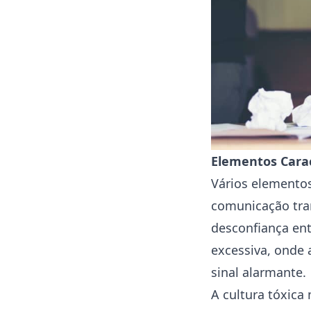
Elementos Carac
Vários elementos 
comunicação tran
desconfiança en
excessiva, onde 
sinal alarmante.
A cultura tóxica