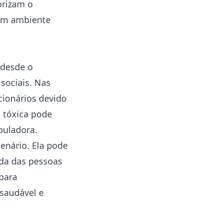
orizam o
 um ambiente
 desde o
 sociais. Nas
cionários devido
 tóxica pode
puladora.
cenário. Ela pode
ida das pessoas
 para
saudável e