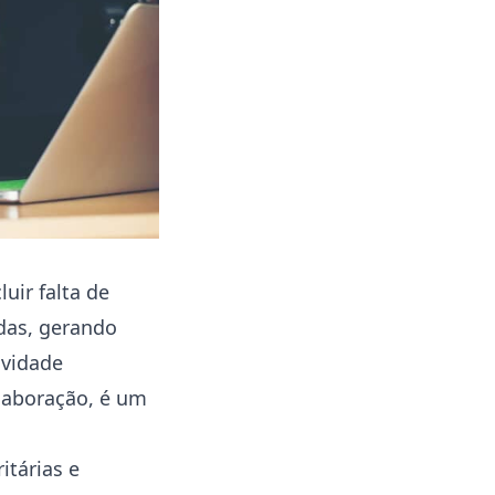
uir falta de
das, gerando
ividade
laboração, é um
itárias e