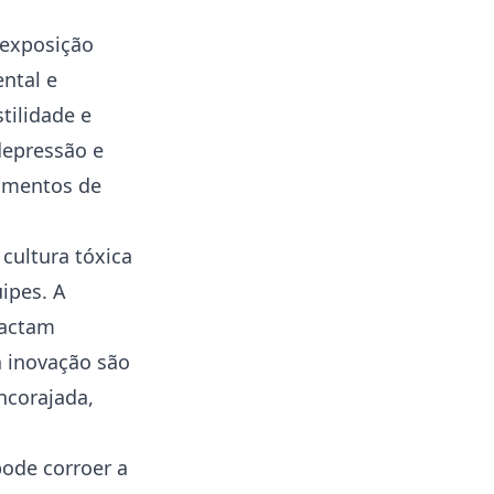
exposição
ntal e
tilidade e
depressão
e
timentos de
ultura tóxica
ipes. A
pactam
a inovação são
ncorajada,
ode corroer a