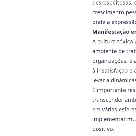
desrespeitosas, 
crescimento pess
onde a expressão
Manifestação e
A cultura tóxica
ambiente de trab
organizações, el
à insatisfação e
levar a dinâmica
É importante res
transcender ambi
em várias esfera
implementar mud
positivo.