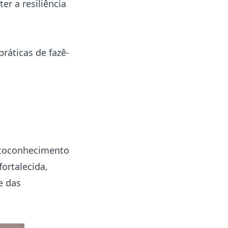
r a resiliência
ráticas de fazê-
autoconhecimento
fortalecida,
e das