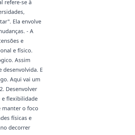
l refere-se à
ersidades,
ar". Ela envolve
 mudanças. - A
tensões e
nal e físico.
ógico. Assim
e desenvolvida. E
igo. Aqui vai um
2. Desenvolver
e flexibilidade
e manter o foco
des físicas e
no decorrer