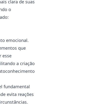
is clara de suas
ndo o
ado:
nto emocional.
lementos que
r esse
litando a criação
 autoconhecimento
l fundamental
de evita reações
ircunstâncias.