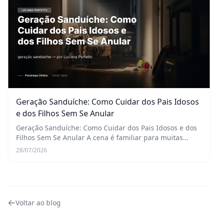
Geração Sanduíche: Como Cuidar dos Pais Idosos
e dos Filhos Sem Se Anular
Geração Sanduíche: Como Cuidar dos Pais Idosos e dos
Filhos Sem Se Anular A cena é familiar para muitas
mulheres que atendo no consultório. São 15h de uma
28/07/2026
terça-feira. Você está em uma chamada de víde...
Voltar ao blog