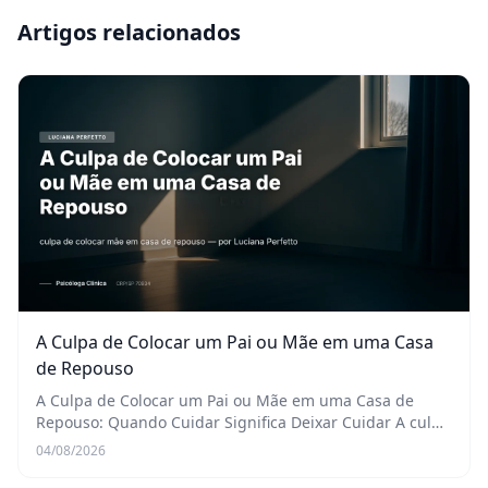
Artigos relacionados
A Culpa de Colocar um Pai ou Mãe em uma Casa
de Repouso
A Culpa de Colocar um Pai ou Mãe em uma Casa de
Repouso: Quando Cuidar Significa Deixar Cuidar A culpa
de colocar mãe em casa de repouso é, talvez, um dos
04/08/2026
sentimentos mais avassaladores e complexos qu...