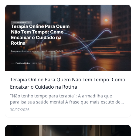
Terapia Online Para Quem Não Tem Tempo: Como
Encaixar o Cuidado na Rotina
"Não tenho tempo para terapia": A armadilha que
paralisa sua saúde mental A frase que mais escuto de
novos pacientes, e de pessoas que adiam o cuidado com
30/07/2026
a saúde mental, é quase um mantra da vida mod...