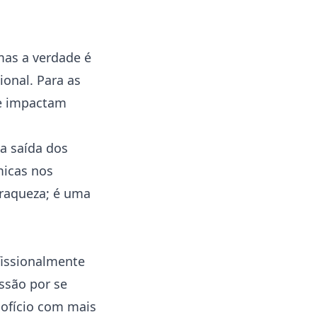
mas a verdade é
ional. Para as
ue impactam
a saída dos
micas nos
fraqueza; é uma
fissionalmente
ssão por se
ofício com mais