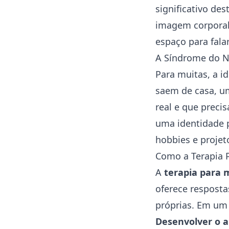
significativo de
imagem corporal
espaço para fala
A Síndrome do N
Para muitas, a i
saem de casa, um
real e que preci
uma identidade p
hobbies e projet
Como a Terapia 
A
terapia para 
oferece resposta
próprias. Em um 
Desenvolver o
a