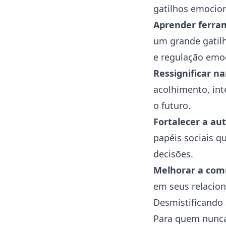
gatilhos emocion
Aprender ferram
um grande gatilh
e regulação emoc
Ressignificar na
acolhimento, int
o futuro.
Fortalecer a au
papéis sociais 
decisões.
Melhorar a com
em seus relacion
Desmistificando 
Para quem nunca 