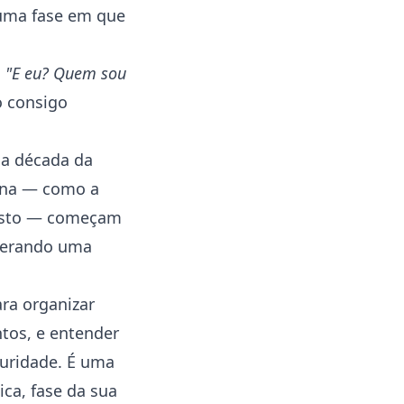
 uma fase em que
:
"E eu? Quem sou
o consigo
 a década da
nina — como a
custo — começam
 gerando uma
ra organizar
tos, e entender
uridade. É uma
ica, fase da sua