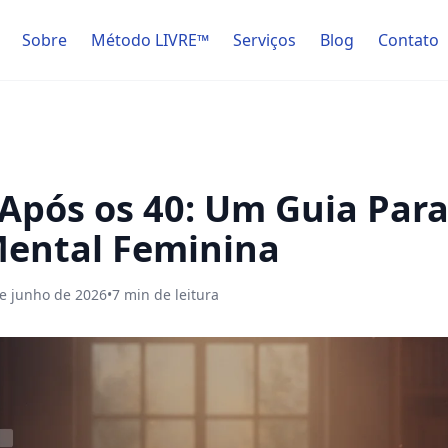
Sobre
Método LIVRE™
Serviços
Blog
Contato
 Após os 40: Um Guia Para
ental Feminina
e junho de 2026
•
7
min de leitura