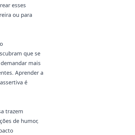
arear esses
reira ou para
 o
escubram que se
a demandar mais
ntes. Aprender a
assertiva é
a trazem
ações de humor,
pacto