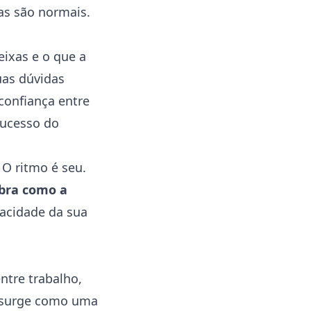
as são normais.
eixas e o que a
uas dúvidas
confiança entre
sucesso do
 O ritmo é seu.
bra como a
vacidade da sua
ntre trabalho,
surge como uma