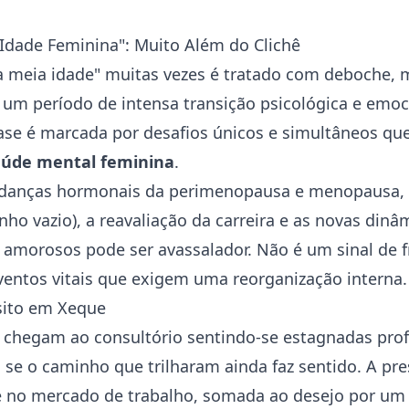
 Idade Feminina": Muito Além do Clichê
a meia idade" muitas vezes é tratado com deboche, 
 um período de intensa transição psicológica e emoc
fase é marcada por desafios únicos e simultâneos q
aúde
mental feminina
.
danças hormonais da perimenopausa e menopausa, 
nho vazio
), a reavaliação da carreira e as novas dinâ
amorosos pode ser avassalador. Não é um sinal de 
ventos vitais que exigem uma reorganização interna.
sito em Xeque
 chegam ao consultório sentindo-se estagnadas pro
se o caminho que trilharam ainda faz sentido. A pre
e no mercado de trabalho, somada ao desejo por um 