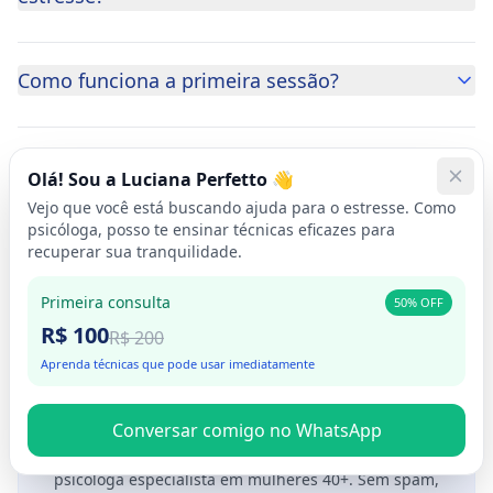
Como funciona a primeira sessão?
O tratamento é apenas online?
Olá! Sou a Luciana Perfetto 👋
Vejo que você está buscando ajuda para o estresse. Como
psicóloga, posso te ensinar técnicas eficazes para
recuperar sua tranquilidade.
Primeira consulta
50% OFF
R$ 100
R$ 200
Aprenda técnicas que pode usar imediatamente
Dicas de autocuidado para mulheres
que não param
Conversar comigo no WhatsApp
Toda semana compartilho reflexões e técnicas
práticas da minha experiência de 20+ anos como
psicóloga especialista em mulheres 40+. Sem spam,