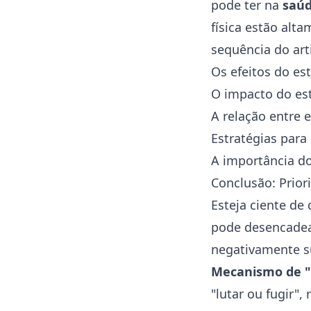
pode ter na
saú
física estão alt
sequência do art
Os efeitos do es
O impacto do
es
A relação entre 
Estratégias para
A importância do
Conclusão: Prior
Esteja ciente de
pode desencadea
negativamente su
Mecanismo de "l
"lutar ou fugir"