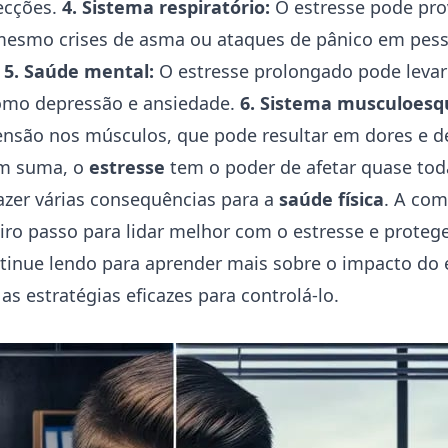
fecções.
4. Sistema respiratório:
O estresse pode pro
 mesmo crises de asma ou
ataques de pânico
em pess
.
5. Saúde mental:
O estresse prolongado pode levar
como
depressão
e
ansiedade
.
6. Sistema musculoesqu
ensão nos músculos, que pode resultar em dores e d
Em suma, o
estresse
tem o poder de afetar quase tod
azer várias consequências para a
saúde física
. A co
eiro passo para lidar melhor com o estresse e proteg
tinue lendo para aprender mais sobre o impacto do 
 as estratégias eficazes para controlá-lo.