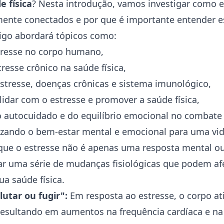
de
física
? Nesta introdução, vamos investigar como e
amente conectados e por que é importante entender e
igo abordará tópicos como:
tresse no corpo humano,
tresse crônico
na saúde física,
estresse, doenças crônicas e sistema imunológico,
 lidar com o estresse e promover a saúde física,
 autocuidado e do equilíbrio emocional no combate 
izando o bem-estar mental e emocional para uma vid
 que o estresse não é apenas uma resposta mental ou
r uma série de mudanças fisiológicas que podem af
a saúde física.
utar ou fugir":
Em resposta ao estresse, o corpo at
, resultando em aumentos na frequência cardíaca e na 