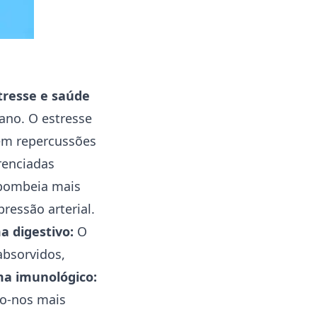
tresse e saúde
mano. O estresse
em repercussões
renciadas
 bombeia mais
ressão arterial.
a digestivo:
O
absorvidos,
ma imunológico:
do-nos mais