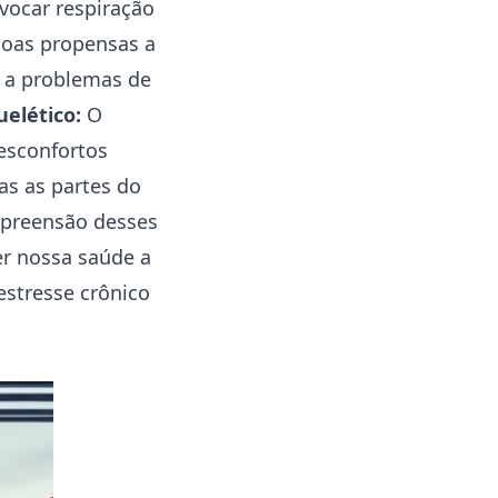
vocar respiração
oas propensas a
 a problemas de
elético:
O
esconfortos
as as partes do
mpreensão desses
er nossa saúde a
estresse crônico