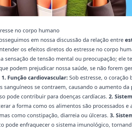
stresse no corpo humano
osseguimos em nossa discussão da relação entre
es
 entender os efeitos diretos do estresse no corpo hu
a sensação de tensão mental ou preocupação; ele t
s que podem prejudicar nossa saúde, se não forem ge
.
1. Função cardiovascular:
Sob estresse, o coração
os sanguíneos se contraem, causando o aumento da p
sso pode contribuir para doenças cardíacas.
2. Sistem
terar a forma como os alimentos são processados e 
mas como constipação, diarreia ou úlceras.
3. Siste
ico pode enfraquecer o sistema imunológico, tornan