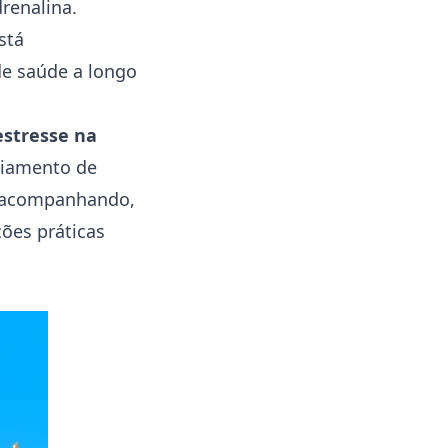
renalina.
stá
de saúde a longo
estresse na
nciamento de
s acompanhando,
ões práticas