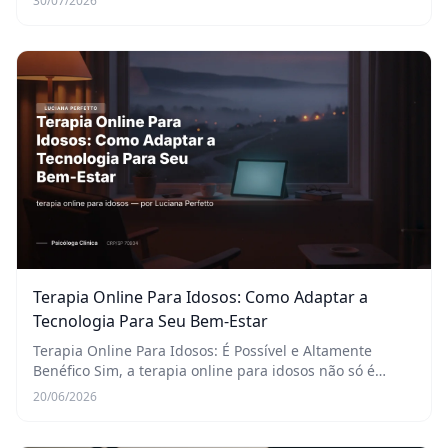
30/07/2026
a saúde mental, é quase um mantra da vida mod...
Terapia Online Para Idosos: Como Adaptar a
Tecnologia Para Seu Bem-Estar
Terapia Online Para Idosos: É Possível e Altamente
Benéfico Sim, a terapia online para idosos não só é
perfeitamente viável, como se tornou uma ferramenta
20/06/2026
essencial para promover a saúde mental na ter...