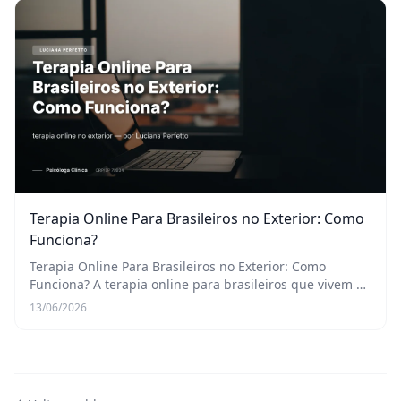
Terapia Online Para Brasileiros no Exterior: Como
Funciona?
Terapia Online Para Brasileiros no Exterior: Como
Funciona? A terapia online para brasileiros que vivem no
exterior funciona de maneira muito similar à terapia
13/06/2026
presencial, mas com a conveniência e a a...