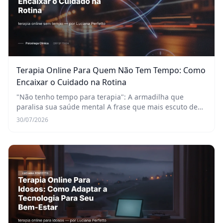
Terapia Online Para Quem Não Tem Tempo: Como
Encaixar o Cuidado na Rotina
"Não tenho tempo para terapia": A armadilha que
paralisa sua saúde mental A frase que mais escuto de
novos pacientes, e de pessoas que adiam o cuidado com
30/07/2026
a saúde mental, é quase um mantra da vida mod...