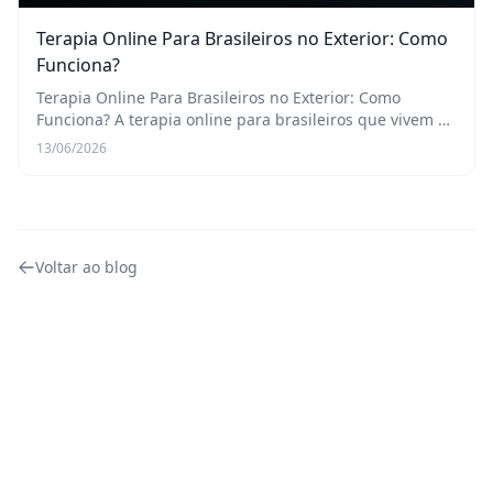
Terapia Online Para Brasileiros no Exterior: Como
Funciona?
Terapia Online Para Brasileiros no Exterior: Como
Funciona? A terapia online para brasileiros que vivem no
exterior funciona de maneira muito similar à terapia
13/06/2026
presencial, mas com a conveniência e a a...
Voltar ao blog