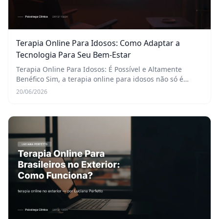
Terapia Online Para Idosos: Como Adaptar a
Tecnologia Para Seu Bem-Estar
Terapia Online Para Idosos: É Possível e Altamente
Benéfico Sim, a terapia online para idosos não só é
perfeitamente viável, como se tornou uma ferramenta
20/06/2026
essencial para promover a saúde mental na ter...