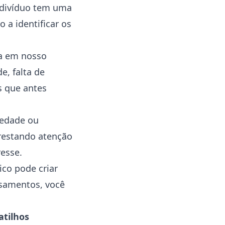
indivíduo tem uma
 a identificar os
 em nosso
e, falta de
s que antes
iedade ou
Prestando atenção
resse.
co pode criar
nsamentos, você
atilhos