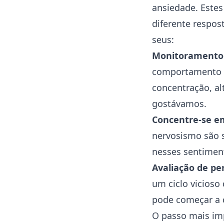
ansiedade. Estes
diferente respost
seus:
Monitoramento
comportamento é 
concentração, al
gostávamos.
Concentre-se e
nervosismo são s
nesses sentiment
Avaliação de p
um ciclo vicioso
pode começar a q
O passo mais imp