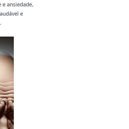
e e ansiedade,
saudável e
.