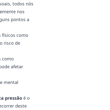
soais, todos nós
temente nos
lguns pontos a
 físicos como
o risco de
as como
 pode afetar
de mental
ta pressão
é o
ecorrer deste