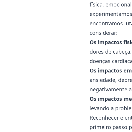
física, emociona
experimentamos
encontramos luta
considerar:
Os impactos físi
dores de cabeça,
doenças cardíac
Os impactos em
ansiedade
,
depr
negativamente a 
Os impactos me
levando a probl
Reconhecer e en
primeiro passo p