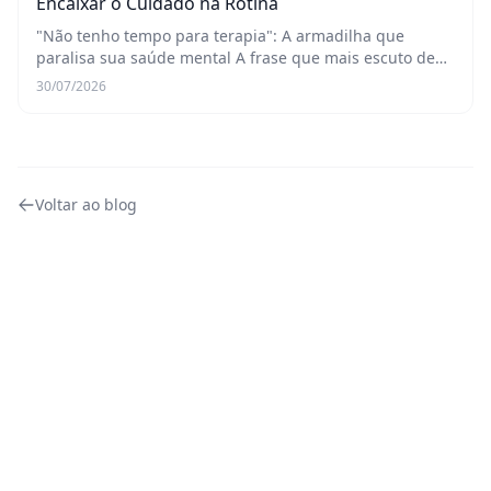
Encaixar o Cuidado na Rotina
"Não tenho tempo para terapia": A armadilha que
paralisa sua saúde mental A frase que mais escuto de
novos pacientes, e de pessoas que adiam o cuidado com
30/07/2026
a saúde mental, é quase um mantra da vida mod...
Voltar ao blog