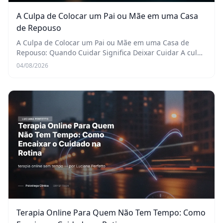
A Culpa de Colocar um Pai ou Mãe em uma Casa
de Repouso
A Culpa de Colocar um Pai ou Mãe em uma Casa de
Repouso: Quando Cuidar Significa Deixar Cuidar A culpa
de colocar mãe em casa de repouso é, talvez, um dos
04/08/2026
sentimentos mais avassaladores e complexos qu...
Terapia Online Para Quem Não Tem Tempo: Como