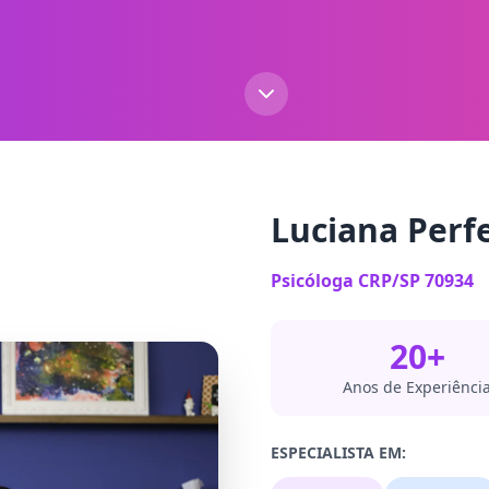
Luciana Perf
Psicóloga CRP/SP 70934
20+
Anos de Experiênci
ESPECIALISTA EM: