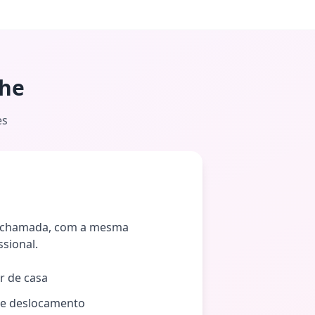
lhe
es
ochamada, com a mesma
ssional.
r de casa
e deslocamento