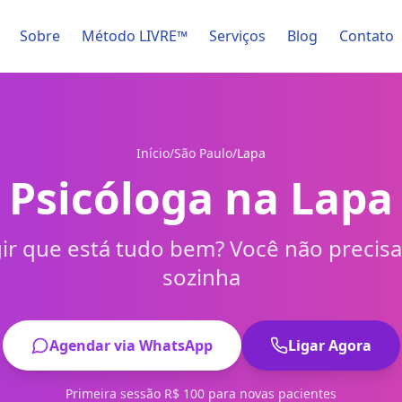
Sobre
Método LIVRE™
Serviços
Blog
Contato
Início
/
São Paulo
/
Lapa
Psicóloga na Lapa
ir que está tudo bem? Você não precisa
sozinha
Agendar via WhatsApp
Ligar Agora
Primeira sessão R$ 100 para novas pacientes