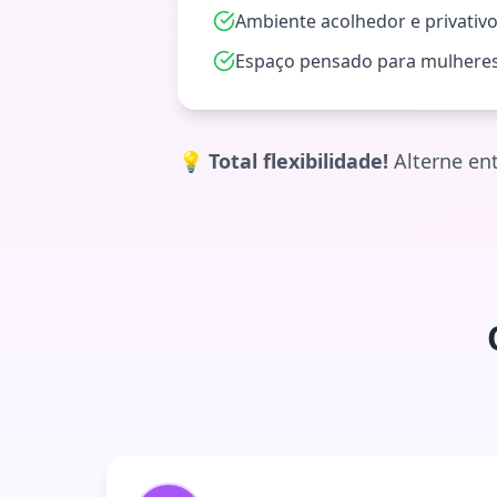
Ambiente acolhedor e privativ
Espaço pensado para mulhere
💡
Total flexibilidade!
Alterne ent