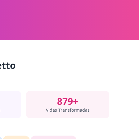
etto
879+
a
Vidas Transformadas