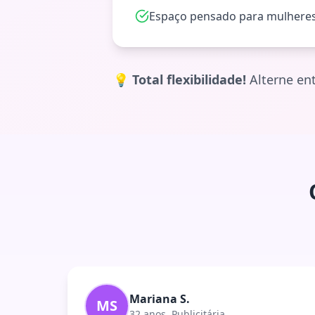
Espaço pensado para mulhere
💡
Total flexibilidade!
Alterne ent
Mariana S.
MS
32 anos, Publicitária