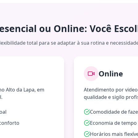
esencial ou Online: Você Esco
lexibilidade total para se adaptar à sua rotina e necessidad
Online
 no Alto da Lapa, em
Atendimento por vide
l.
qualidade e sigilo profi
oal
Comodidade de faze
conforto
Economia de tempo 
o
Horários mais flexív