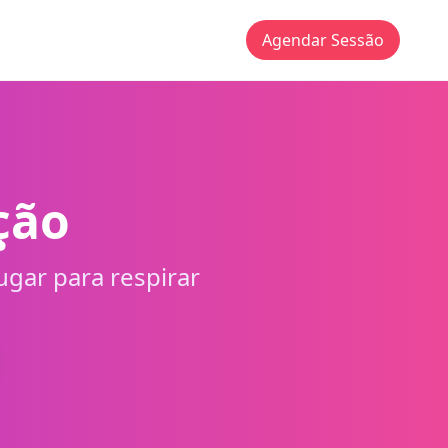
Agendar Sessão
ção
gar para respirar