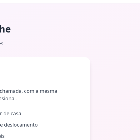
lhe
es
ochamada, com a mesma
ssional.
r de casa
e deslocamento
eis