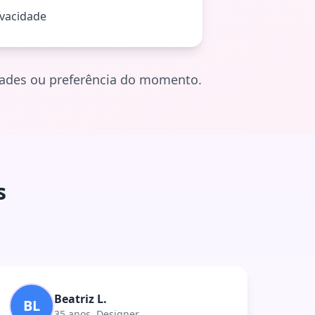
ivacidade
idades ou preferência do momento.
s
Beatriz L.
BL
35 anos, Designer